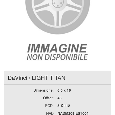
DaVinci
/
LIGHT TITAN
Dimensione:
6.5 x 16
Offset:
46
PCD:
5 X 112
NAD
NADM209 EST004