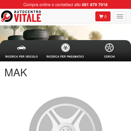
Compra online o contattaci allo
081 879 7018
0
RICERCA PER VEICOLO
RICERCA PER PNEUMATICI
CERCHI
MAK