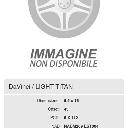
DaVinci
/
LIGHT TITAN
Dimensione:
6.5 x 16
Offset:
43
PCD:
5 X 112
NAD
NADM209 EST004