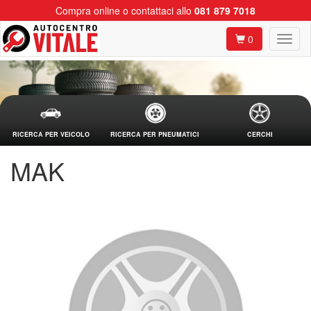
Compra online o contattaci allo
081 879 7018
0
RICERCA PER VEICOLO
RICERCA PER PNEUMATICI
CERCHI
MAK