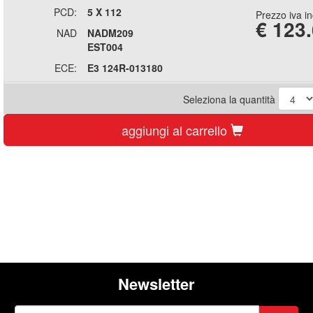
PCD:
5 X 112
Prezzo iva i
€
123
NAD
NADM209
EST004
ECE:
E3 124R-013180
Seleziona la quantità
aggiungi al carrello
Newsletter