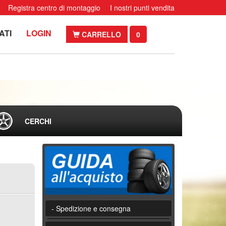
Registra centro di montaggio
I nostri punti vendita
ATI
LOGIN
CARRELLO
0
CERCHI
- Spedizione e consegna