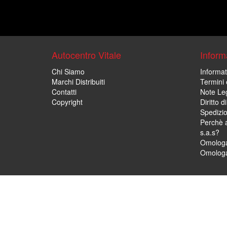
Autocentro Vitale
Informa
Chi Siamo
Informat
Marchi Distribuiti
Termini 
Contatti
Note Leg
Copyright
Diritto 
Spedizi
Perchè a
s.a.s?
Omologa
Omologa