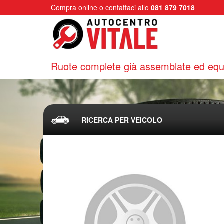
Compra online o contattaci allo
081 879 7018
Ruote complete già assemblate ed equi
RICERCA PER VEICOLO