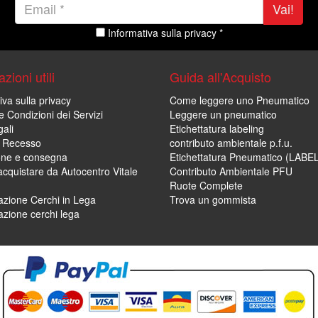
Vai!
Informativa sulla privacy *
zioni utili
Guida all'Acquisto
iva sulla privacy
Come leggere uno Pneumatico
e Condizioni dei Servizi
Leggere un pneumatico
ali
Etichettatura labeling
di Recesso
contributo ambientale p.f.u.
one e consegna
Etichettatura Pneumatico (LABE
cquistare da Autocentro Vitale
Contributo Ambientale PFU
Ruote Complete
zione Cerchi in Lega
Trova un gommista
zione cerchi lega