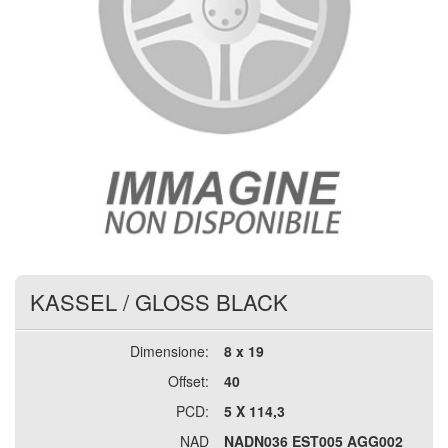
KASSEL
/
GLOSS BLACK
Dimensione:
8 x 19
Offset:
40
PCD:
5 X 114,3
NAD
NADN036 EST005 AGG002