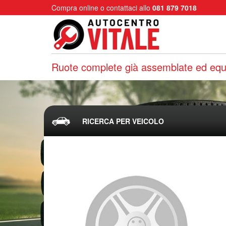
Compra online o contattaci allo
081 879 7018
Ruote complete già assemblate ed equi
RICERCA PER VEICOLO