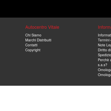
Autocentro Vitale
Informa
Chi Siamo
Informat
Marchi Distribuiti
Termini 
Contatti
Note Leg
Copyright
Diritto 
Spedizi
Perchè a
s.a.s?
Omologa
Omologa