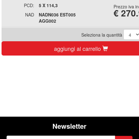
PCD:
5 X 114,3
Prezzo iva i
€
270
NAD
NADN036 EST005
AGG002
Seleziona la quantità
aggiungi al carrello
Newsletter