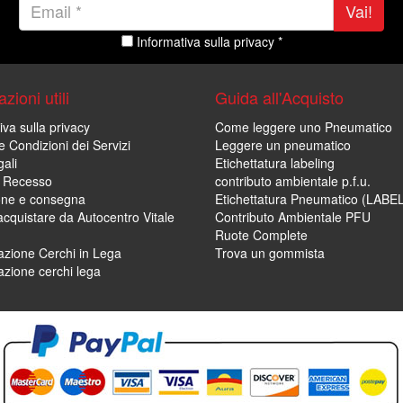
Vai!
Informativa sulla privacy *
zioni utili
Guida all'Acquisto
iva sulla privacy
Come leggere uno Pneumatico
e Condizioni dei Servizi
Leggere un pneumatico
ali
Etichettatura labeling
di Recesso
contributo ambientale p.f.u.
one e consegna
Etichettatura Pneumatico (LABE
cquistare da Autocentro Vitale
Contributo Ambientale PFU
Ruote Complete
zione Cerchi in Lega
Trova un gommista
zione cerchi lega