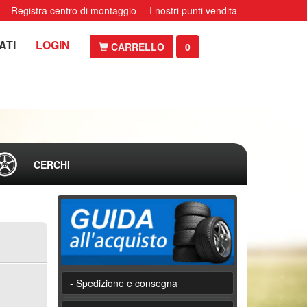
Registra centro di montaggio
I nostri punti vendita
ATI
LOGIN
CARRELLO
0
CERCHI
- Spedizione e consegna