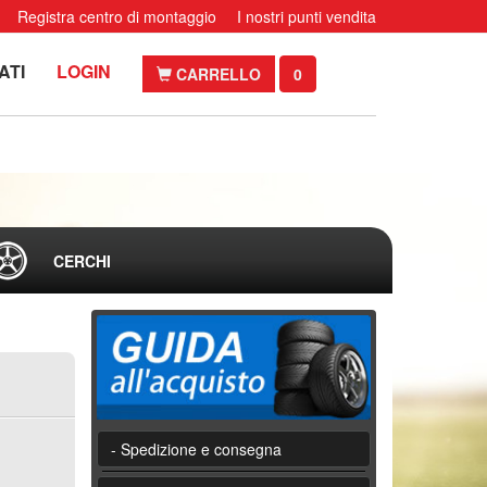
Registra centro di montaggio
I nostri punti vendita
ATI
LOGIN
CARRELLO
0
CERCHI
- Spedizione e consegna