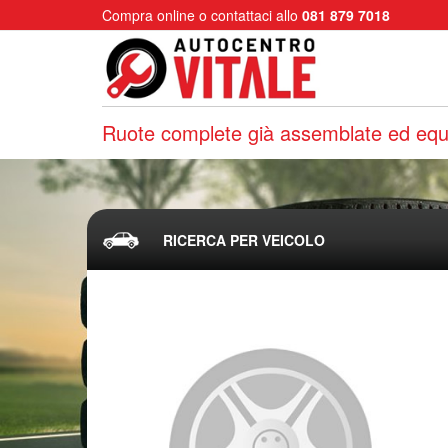
Compra online o contattaci allo
081 879 7018
Ruote complete già assemblate ed equi
RICERCA PER VEICOLO