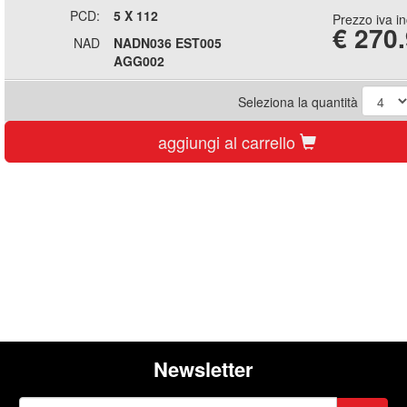
PCD:
5 X 112
Prezzo iva i
€
270
NAD
NADN036 EST005
AGG002
Seleziona la quantità
aggiungi al carrello
Newsletter