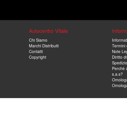
Autocentro Vitale
Informa
Chi Siamo
Informat
Marchi Distribuiti
Termini 
Contatti
Note Leg
Copyright
Diritto 
Spedizi
Perchè a
s.a.s?
Omologa
Omologa