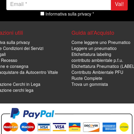
Vai!
Informativa sulla privacy *
zioni utili
Guida all'Acquisto
iva sulla privacy
Come leggere uno Pneumatico
e Condizioni dei Servizi
Leggere un pneumatico
ali
Etichettatura labeling
di Recesso
contributo ambientale p.f.u.
one e consegna
Etichettatura Pneumatico (LABE
cquistare da Autocentro Vitale
Contributo Ambientale PFU
Ruote Complete
zione Cerchi in Lega
Trova un gommista
zione cerchi lega