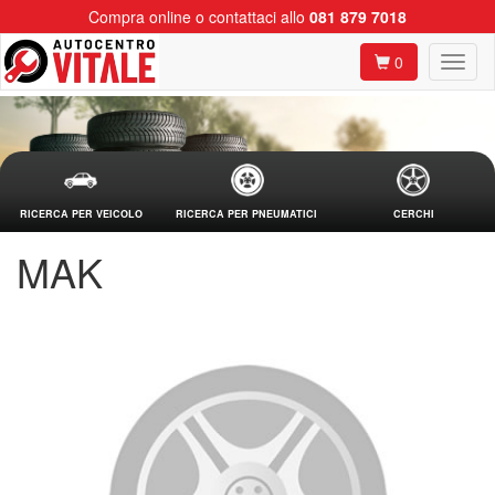
Compra online o contattaci allo
081 879 7018
0
RICERCA PER VEICOLO
RICERCA PER PNEUMATICI
CERCHI
MAK