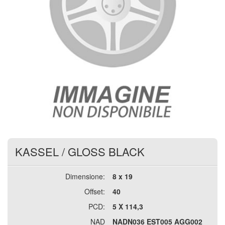
KASSEL
/
GLOSS BLACK
Dimensione:
8 x 19
Offset:
40
PCD:
5 X 114,3
NAD
NADN036 EST005 AGG002