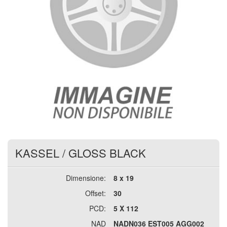
KASSEL
/
GLOSS BLACK
Dimensione:
8 x 19
Offset:
30
PCD:
5 X 112
NAD
NADN036 EST005 AGG002