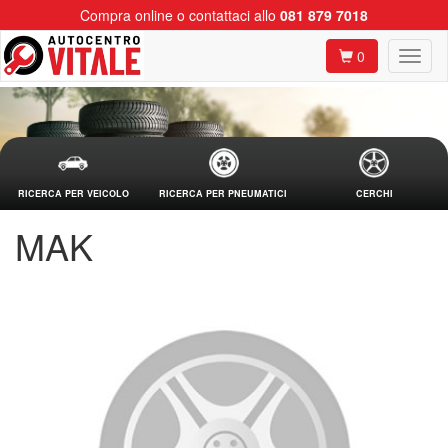
Compra online o contattaci allo
081 879 7018
0
RICERCA PER VEICOLO
RICERCA PER PNEUMATICI
CERCHI
MAK