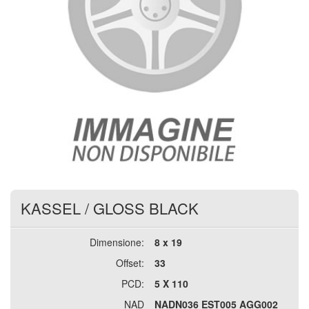
KASSEL
/
GLOSS BLACK
Dimensione:
8 x 19
Offset:
33
PCD:
5 X 110
NAD
NADN036 EST005 AGG002