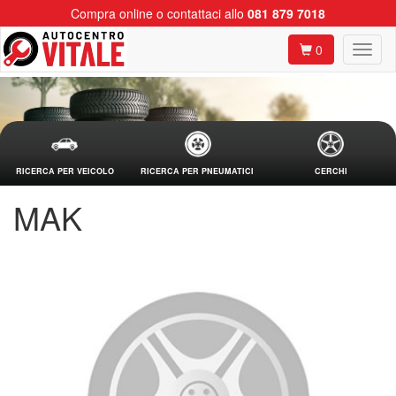
Compra online o contattaci allo
081 879 7018
0
RICERCA PER VEICOLO
RICERCA PER PNEUMATICI
CERCHI
MAK