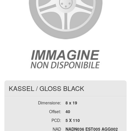
KASSEL
/
GLOSS BLACK
Dimensione:
8 x 19
Offset:
40
PCD:
5 X 110
NAD
NADN036 EST005 AGG002