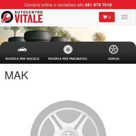
Compra online o contattaci allo
081 879 7018
0
RICERCA PER VEICOLO
RICERCA PER PNEUMATICI
CERCHI
MAK