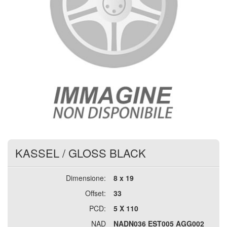
KASSEL
/
GLOSS BLACK
Dimensione:
8 x 19
Offset:
33
PCD:
5 X 110
NAD
NADN036 EST005 AGG002