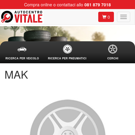
Compra online o contattaci allo
081 879 7018
0
RICERCA PER VEICOLO
RICERCA PER PNEUMATICI
CERCHI
MAK