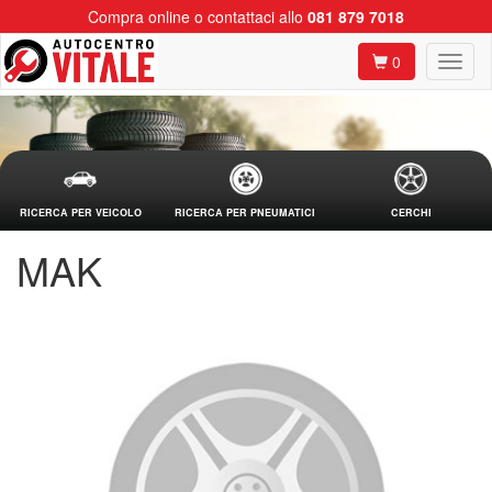
Compra online o contattaci allo
081 879 7018
0
RICERCA PER VEICOLO
RICERCA PER PNEUMATICI
CERCHI
MAK