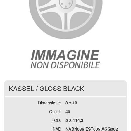
KASSEL
/
GLOSS BLACK
Dimensione:
8 x 19
Offset:
40
PCD:
5 X 114,3
NAD
NADN036 EST005 AGG002