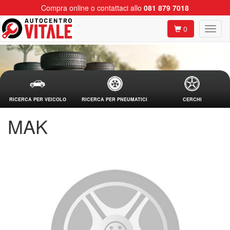
Compra online o contattaci allo
081 879 7018
0
RICERCA PER VEICOLO
RICERCA PER PNEUMATICI
CERCHI
MAK