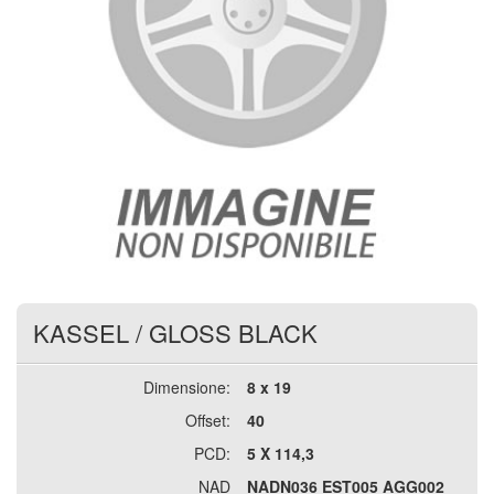
KASSEL
/
GLOSS BLACK
Dimensione:
8 x 19
Offset:
40
PCD:
5 X 114,3
NAD
NADN036 EST005 AGG002