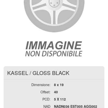
KASSEL
/
GLOSS BLACK
Dimensione:
8 x 19
Offset:
40
PCD:
5 X 112
NAD
NADN036 EST005 AGG002