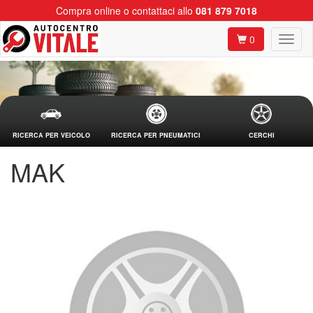
Compra online o contattaci allo
081 879 7018
0
RICERCA PER VEICOLO
RICERCA PER PNEUMATICI
CERCHI
MAK