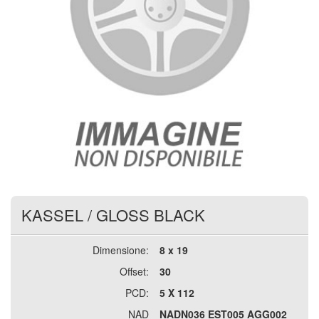
KASSEL
/
GLOSS BLACK
Dimensione:
8 x 19
Offset:
30
PCD:
5 X 112
NAD
NADN036 EST005 AGG002