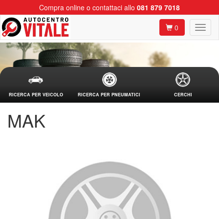
Compra online o contattaci allo
081 879 7018
0
RICERCA PER VEICOLO
RICERCA PER PNEUMATICI
CERCHI
MAK