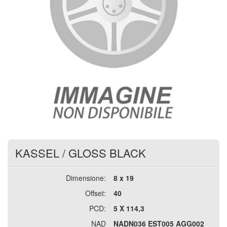
KASSEL
/
GLOSS BLACK
Dimensione:
8 x 19
Offset:
40
PCD:
5 X 114,3
NAD
NADN036 EST005 AGG002