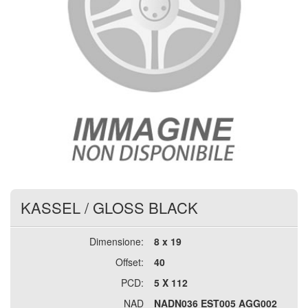
KASSEL
/
GLOSS BLACK
Dimensione:
8 x 19
Offset:
40
PCD:
5 X 112
NAD
NADN036 EST005 AGG002