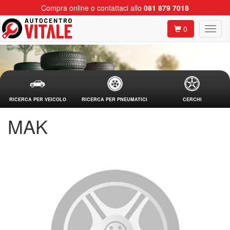
Compra online o contattaci allo
081 879 7018
0
RICERCA PER VEICOLO
RICERCA PER PNEUMATICI
CERCHI
MAK