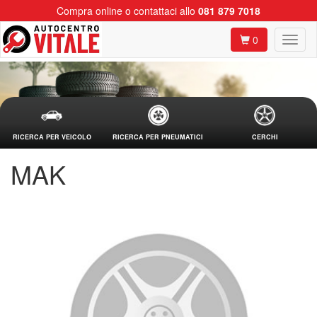
Compra online o contattaci allo
081 879 7018
0
RICERCA PER VEICOLO
RICERCA PER PNEUMATICI
CERCHI
MAK