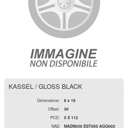
KASSEL
/
GLOSS BLACK
Dimensione:
8 x 19
Offset:
30
PCD:
5 X 112
NAD
NADN036 EST005 AGG002