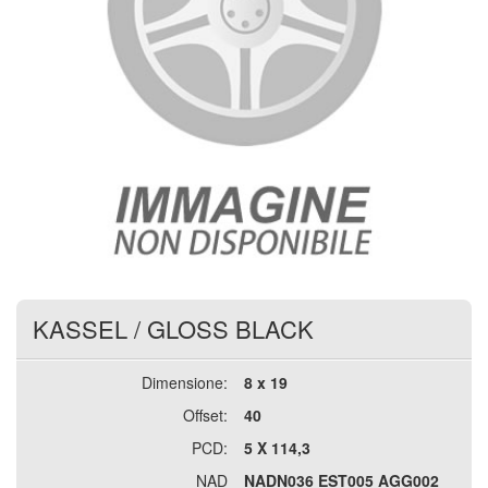
KASSEL
/
GLOSS BLACK
Dimensione:
8 x 19
Offset:
40
PCD:
5 X 114,3
NAD
NADN036 EST005 AGG002