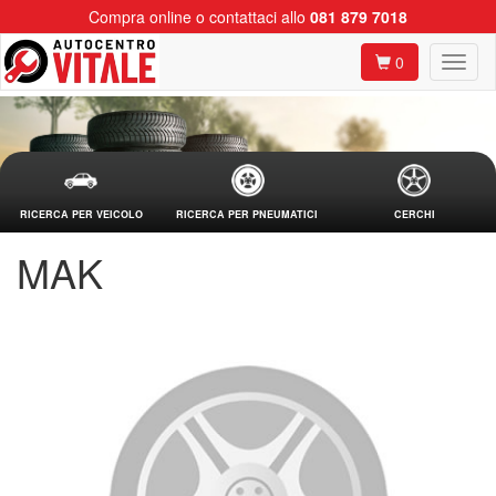
Compra online o contattaci allo
081 879 7018
0
RICERCA PER VEICOLO
RICERCA PER PNEUMATICI
CERCHI
MAK