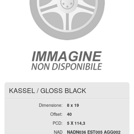
KASSEL
/
GLOSS BLACK
Dimensione:
8 x 19
Offset:
40
PCD:
5 X 114,3
NAD
NADN036 EST005 AGG002