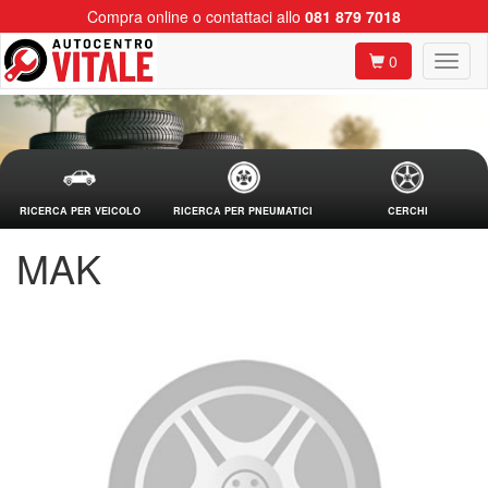
Compra online o contattaci allo
081 879 7018
0
RICERCA PER VEICOLO
RICERCA PER PNEUMATICI
CERCHI
MAK