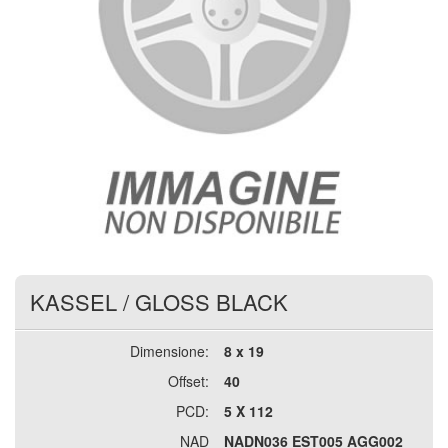
KASSEL
/
GLOSS BLACK
Dimensione:
8 x 19
Offset:
40
PCD:
5 X 112
NAD
NADN036 EST005 AGG002