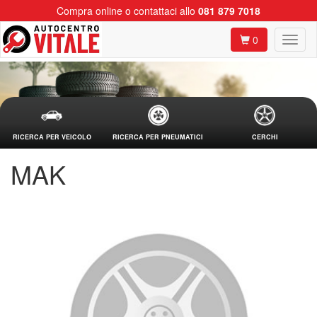
Compra online o contattaci allo
081 879 7018
0
RICERCA PER VEICOLO
RICERCA PER PNEUMATICI
CERCHI
MAK