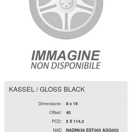
KASSEL
/
GLOSS BLACK
Dimensione:
8 x 19
Offset:
40
PCD:
5 X 114,3
NAD
NADN036 EST005 AGG002