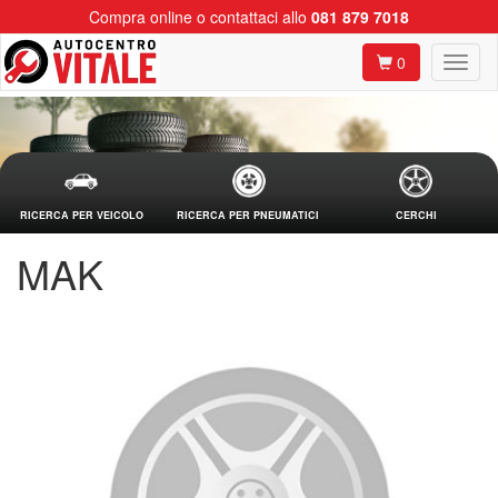
Compra online o contattaci allo
081 879 7018
0
RICERCA PER VEICOLO
RICERCA PER PNEUMATICI
CERCHI
MAK