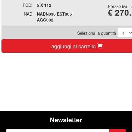
PCD:
5 X 112
Prezzo iva i
€
270
NAD
NADN036 EST005
AGG002
Seleziona la quantità
aggiungi al carrello
Newsletter