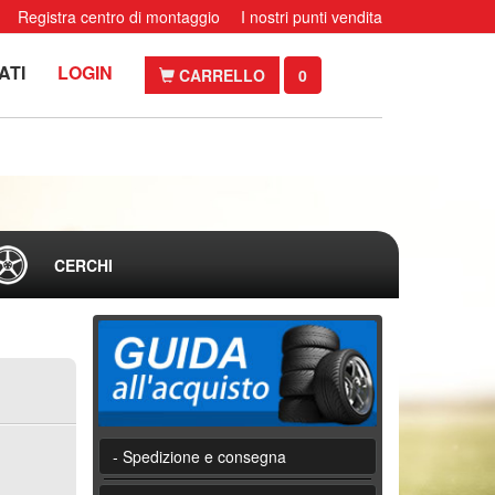
Registra centro di montaggio
I nostri punti vendita
ATI
LOGIN
CARRELLO
0
CERCHI
- Spedizione e consegna