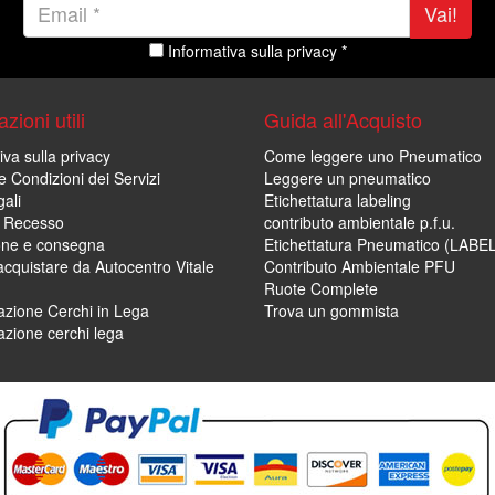
Vai!
Informativa sulla privacy *
zioni utili
Guida all'Acquisto
iva sulla privacy
Come leggere uno Pneumatico
e Condizioni dei Servizi
Leggere un pneumatico
ali
Etichettatura labeling
di Recesso
contributo ambientale p.f.u.
one e consegna
Etichettatura Pneumatico (LABE
cquistare da Autocentro Vitale
Contributo Ambientale PFU
Ruote Complete
zione Cerchi in Lega
Trova un gommista
zione cerchi lega