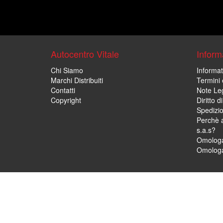
Autocentro Vitale
Informa
Chi Siamo
Informat
Marchi Distribuiti
Termini 
Contatti
Note Leg
Copyright
Diritto 
Spedizi
Perchè a
s.a.s?
Omologa
Omologa