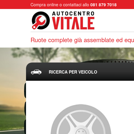
Compra online o contattaci allo
081 879 7018
Ruote complete già assemblate ed equi
RICERCA PER VEICOLO