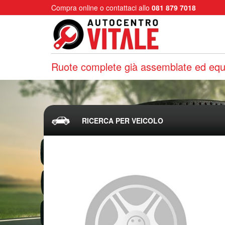
Compra online o contattaci allo
081 879 7018
Ruote complete già assemblate ed equi
RICERCA PER VEICOLO