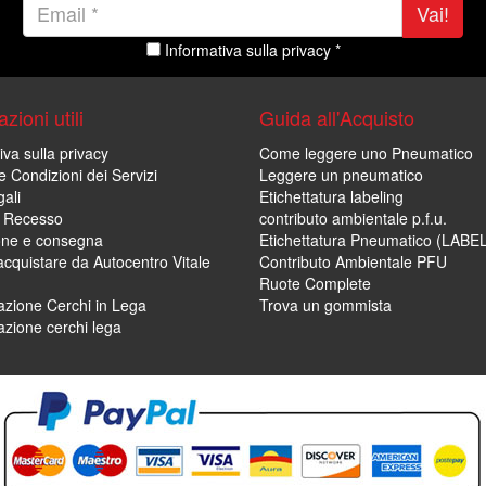
Vai!
Informativa sulla privacy *
zioni utili
Guida all'Acquisto
iva sulla privacy
Come leggere uno Pneumatico
e Condizioni dei Servizi
Leggere un pneumatico
ali
Etichettatura labeling
di Recesso
contributo ambientale p.f.u.
one e consegna
Etichettatura Pneumatico (LABE
cquistare da Autocentro Vitale
Contributo Ambientale PFU
Ruote Complete
zione Cerchi in Lega
Trova un gommista
zione cerchi lega