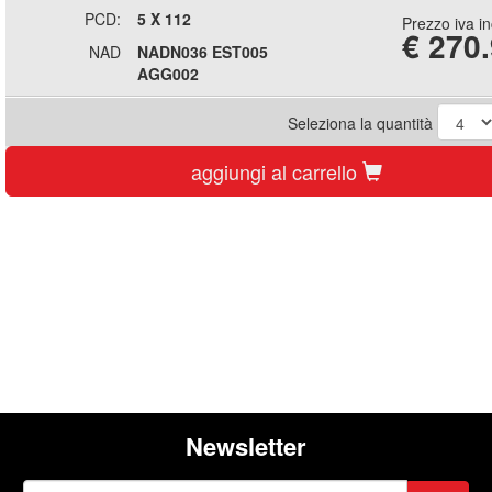
PCD:
5 X 112
Prezzo iva i
€
270
NAD
NADN036 EST005
AGG002
Seleziona la quantità
aggiungi al carrello
Newsletter