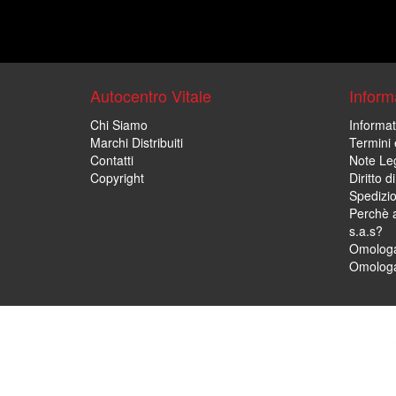
Autocentro Vitale
Informa
Chi Siamo
Informat
Marchi Distribuiti
Termini 
Contatti
Note Leg
Copyright
Diritto 
Spedizi
Perchè a
s.a.s?
Omologa
Omologa