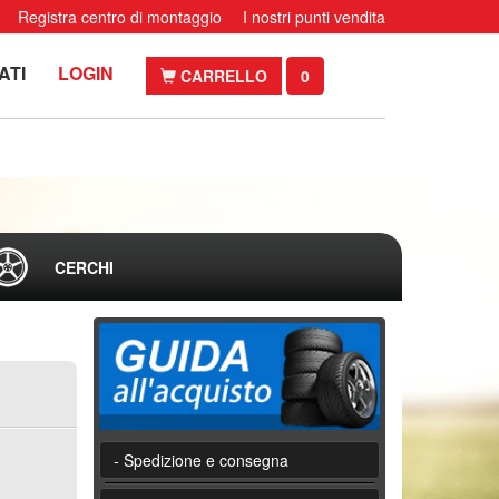
Registra centro di montaggio
I nostri punti vendita
ATI
LOGIN
CARRELLO
0
CERCHI
- Spedizione e consegna