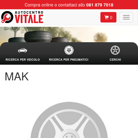
Compra online o contattaci allo
081 879 7018
0
RICERCA PER VEICOLO
RICERCA PER PNEUMATICI
CERCHI
MAK