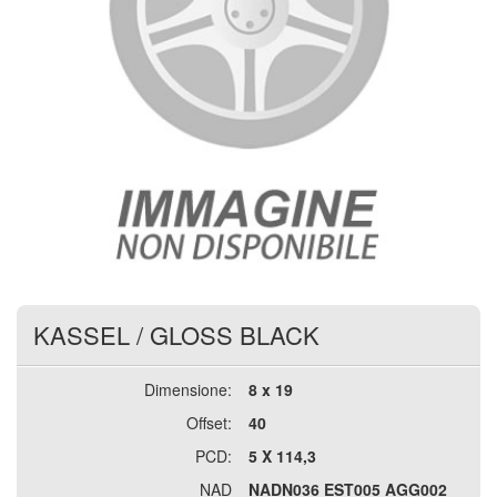
KASSEL
/
GLOSS BLACK
Dimensione:
8 x 19
Offset:
40
PCD:
5 X 114,3
NAD
NADN036 EST005 AGG002