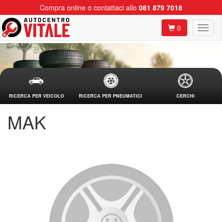
Compra online o contattaci allo
081 879 7018
0
RICERCA PER VEICOLO
RICERCA PER PNEUMATICI
CERCHI
MAK