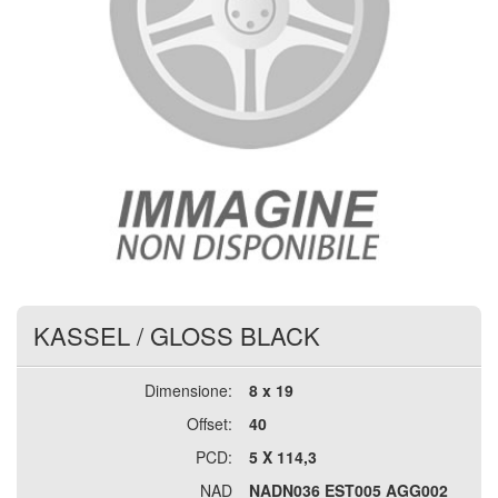
KASSEL
/
GLOSS BLACK
Dimensione:
8 x 19
Offset:
40
PCD:
5 X 114,3
NAD
NADN036 EST005 AGG002