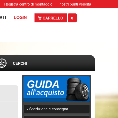
Registra centro di montaggio
I nostri punti vendita
ATI
LOGIN
CARRELLO
0
CERCHI
- Spedizione e consegna