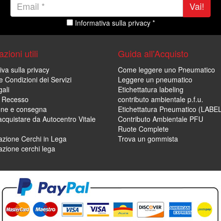
Vai!
Informativa sulla privacy *
zioni utili
Guida all'Acquisto
iva sulla privacy
Come leggere uno Pneumatico
e Condizioni dei Servizi
Leggere un pneumatico
ali
Etichettatura labeling
di Recesso
contributo ambientale p.f.u.
one e consegna
Etichettatura Pneumatico (LABE
cquistare da Autocentro Vitale
Contributo Ambientale PFU
Ruote Complete
zione Cerchi in Lega
Trova un gommista
zione cerchi lega