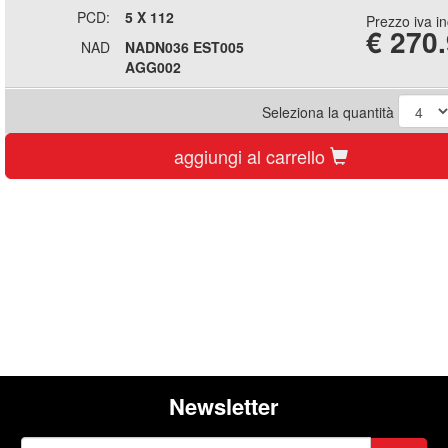
PCD:
5 X 112
Prezzo iva i
€
270
NAD
NADN036 EST005
AGG002
Seleziona la quantità
aggiungi al carrello
Newsletter