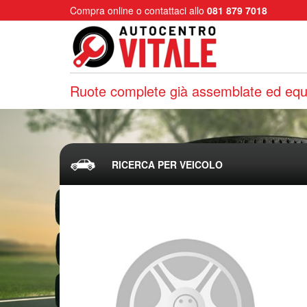
Compra online o contattaci allo
081 879 7018
Ruote complete già assemblate ed equi
RICERCA PER VEICOLO