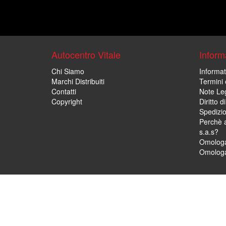
Autocentro Vitale
Informa
Chi Siamo
Informat
Marchi Distribuiti
Termini 
Contatti
Note Leg
Copyright
Diritto 
Spedizi
Perchè a
s.a.s?
Omologa
Omologa