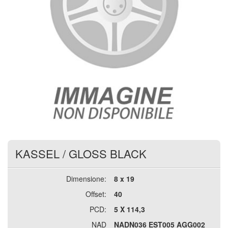
KASSEL
/
GLOSS BLACK
Dimensione:
8 x 19
Offset:
40
PCD:
5 X 114,3
NAD
NADN036 EST005 AGG002