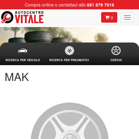
Compra online o contattaci allo
081 879 7018
0
RICERCA PER VEICOLO
RICERCA PER PNEUMATICI
CERCHI
MAK