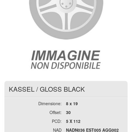
KASSEL
/
GLOSS BLACK
Dimensione:
8 x 19
Offset:
30
PCD:
5 X 112
NAD
NADN036 EST005 AGG002