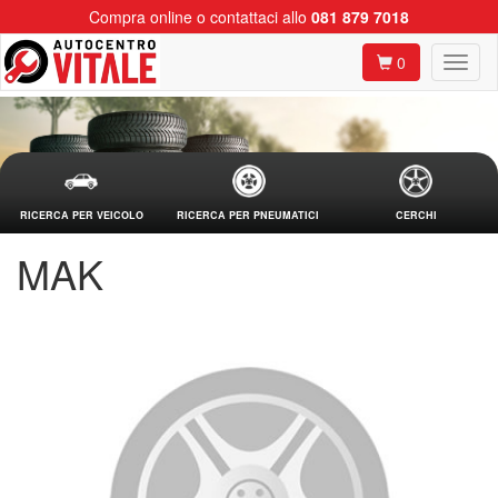
Compra online o contattaci allo
081 879 7018
0
RICERCA PER VEICOLO
RICERCA PER PNEUMATICI
CERCHI
MAK