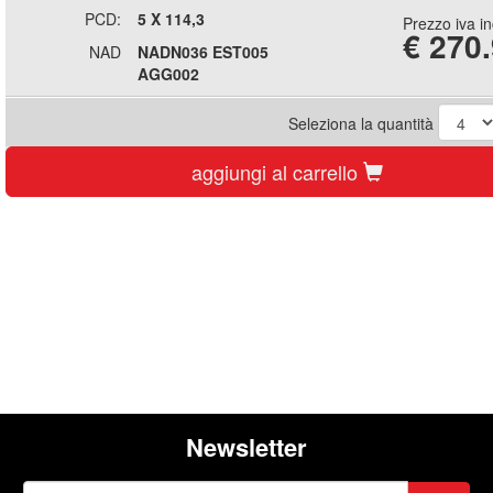
PCD:
5 X 114,3
Prezzo iva i
€
270
NAD
NADN036 EST005
AGG002
Seleziona la quantità
aggiungi al carrello
Newsletter