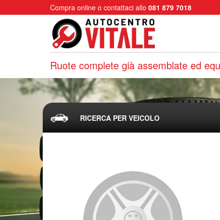
Compra online o contattaci allo
081 879 7018
Ruote complete già assemblate ed equi
RICERCA PER VEICOLO