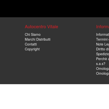
Autocentro Vitale
Informa
Chi Siamo
Informat
Marchi Distribuiti
Termini 
Contatti
Note Leg
Copyright
Diritto 
Spedizi
Perchè a
s.a.s?
Omologa
Omologa