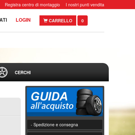
Registra centro di montaggio
I nostri punti vendita
ATI
LOGIN
CARRELLO
0
CERCHI
- Spedizione e consegna