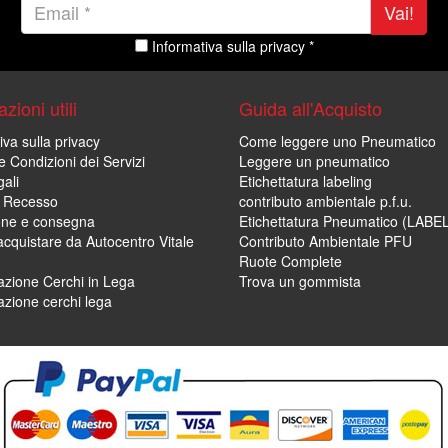
Vai!
Informativa sulla privacy *
zioni utili
Guida all'Acquisto
iva sulla privacy
Come leggere uno Pneumatico
e Condizioni dei Servizi
Leggere un pneumatico
ali
Etichettatura labeling
di Recesso
contributo ambientale p.f.u.
one e consegna
Etichettatura Pneumatico (LABE
cquistare da Autocentro Vitale
Contributo Ambientale PFU
Ruote Complete
zione Cerchi in Lega
Trova un gommista
zione cerchi lega