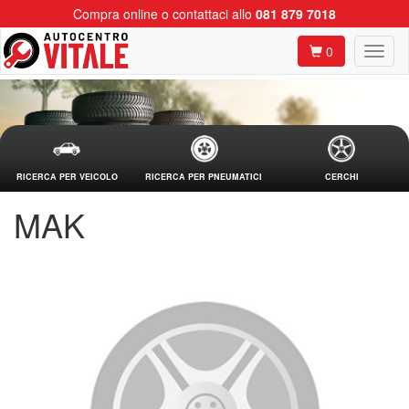
Compra online o contattaci allo
081 879 7018
0
RICERCA PER VEICOLO
RICERCA PER PNEUMATICI
CERCHI
MAK