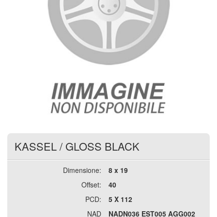
KASSEL
/
GLOSS BLACK
Dimensione:
8 x 19
Offset:
40
PCD:
5 X 112
NAD
NADN036 EST005 AGG002