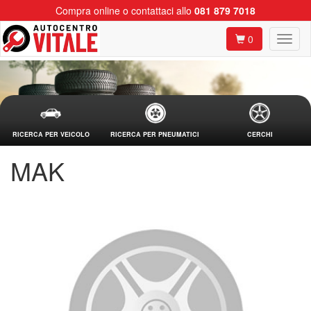
Compra online o contattaci allo
081 879 7018
0
RICERCA PER VEICOLO
RICERCA PER PNEUMATICI
CERCHI
MAK