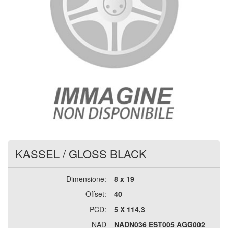
KASSEL
/
GLOSS BLACK
Dimensione:
8 x 19
Offset:
40
PCD:
5 X 114,3
NAD
NADN036 EST005 AGG002