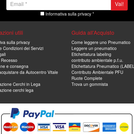
Vai!
Informativa sulla privacy *
zioni utili
Guida all'Acquisto
iva sulla privacy
Come leggere uno Pneumatico
e Condizioni dei Servizi
Leggere un pneumatico
ali
Etichettatura labeling
di Recesso
contributo ambientale p.f.u.
one e consegna
Etichettatura Pneumatico (LABE
cquistare da Autocentro Vitale
Contributo Ambientale PFU
Ruote Complete
zione Cerchi in Lega
Trova un gommista
zione cerchi lega