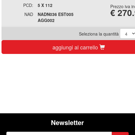
PCD:
5 X 112
Prezzo iva i
€
270
NAD
NADN036 EST005
AGG002
Seleziona la quantità
aggiungi al carrello
Newsletter