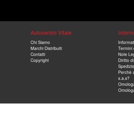
Autocentro Vitale
Informa
Chi Siamo
Informat
Marchi Distribuiti
Termini 
Contatti
Note Leg
Copyright
Diritto 
Spedizi
Perchè a
s.a.s?
Omologa
Omologa