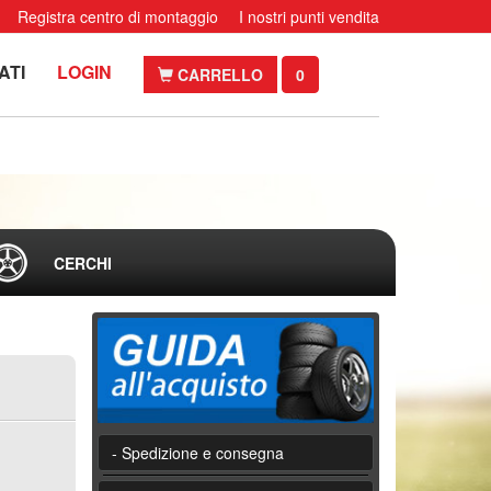
Registra centro di montaggio
I nostri punti vendita
ATI
LOGIN
CARRELLO
0
CERCHI
- Spedizione e consegna