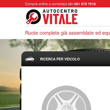
Compra online o contattaci allo
081 879 7018
Ruote complete già assemblate ed equi
RICERCA PER VEICOLO