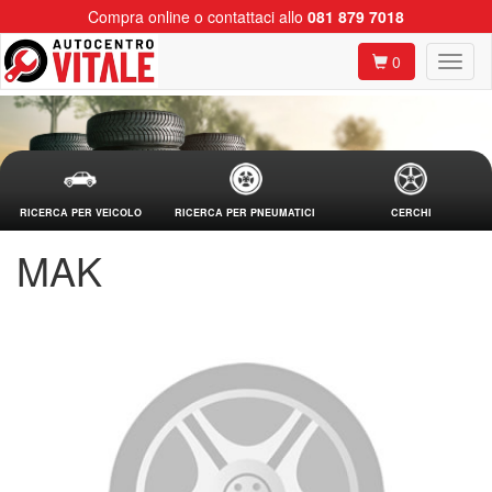
Compra online o contattaci allo
081 879 7018
0
RICERCA PER VEICOLO
RICERCA PER PNEUMATICI
CERCHI
MAK