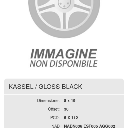
KASSEL
/
GLOSS BLACK
Dimensione:
8 x 19
Offset:
30
PCD:
5 X 112
NAD
NADN036 EST005 AGG002