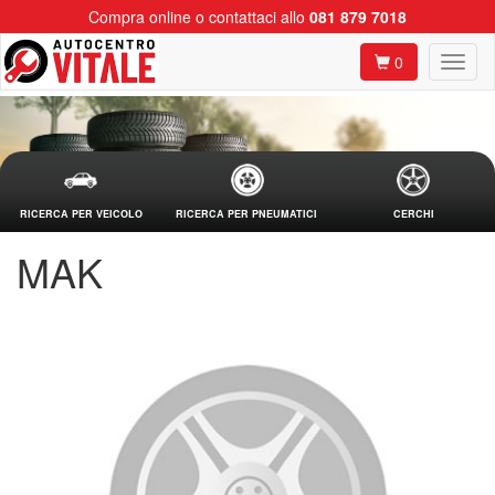
Compra online o contattaci allo
081 879 7018
0
RICERCA PER VEICOLO
RICERCA PER PNEUMATICI
CERCHI
MAK