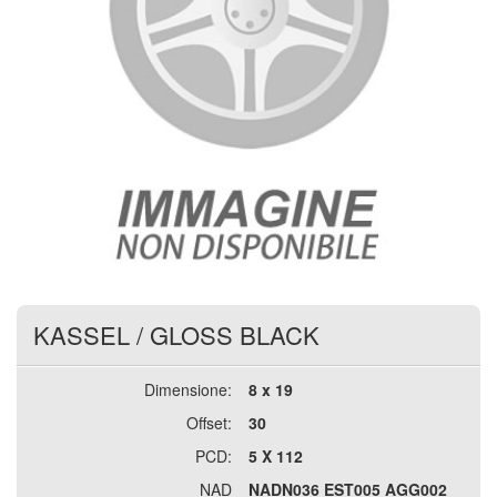
KASSEL
/
GLOSS BLACK
Dimensione:
8 x 19
Offset:
30
PCD:
5 X 112
NAD
NADN036 EST005 AGG002