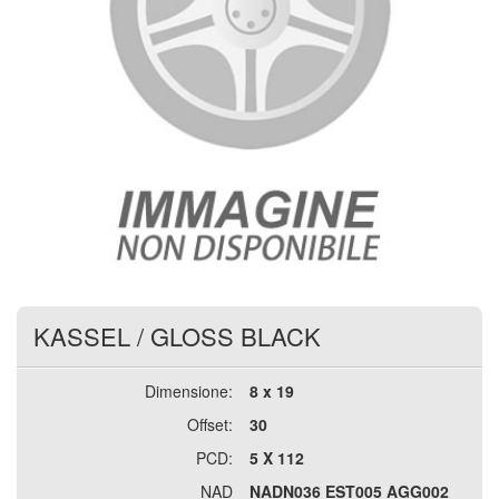
KASSEL
/
GLOSS BLACK
Dimensione:
8 x 19
Offset:
30
PCD:
5 X 112
NAD
NADN036 EST005 AGG002