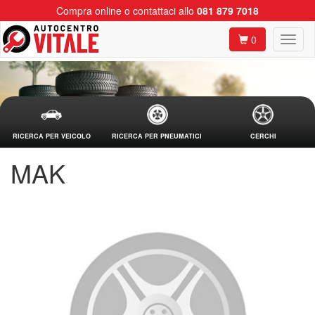
Compra online o contattaci allo
081 879 7018
0
RICERCA PER VEICOLO
RICERCA PER PNEUMATICI
CERCHI
MAK