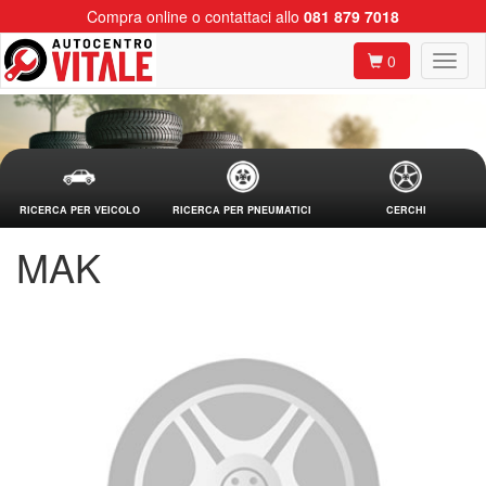
Compra online o contattaci allo
081 879 7018
0
RICERCA PER VEICOLO
RICERCA PER PNEUMATICI
CERCHI
MAK