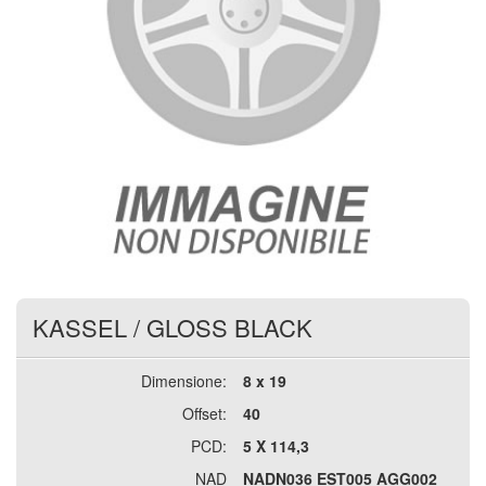
KASSEL
/
GLOSS BLACK
Dimensione:
8 x 19
Offset:
40
PCD:
5 X 114,3
NAD
NADN036 EST005 AGG002