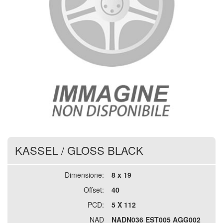
KASSEL
/
GLOSS BLACK
Dimensione:
8 x 19
Offset:
40
PCD:
5 X 112
NAD
NADN036 EST005 AGG002