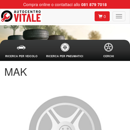
Compra online o contattaci allo
081 879 7018
0
RICERCA PER VEICOLO
RICERCA PER PNEUMATICI
CERCHI
MAK