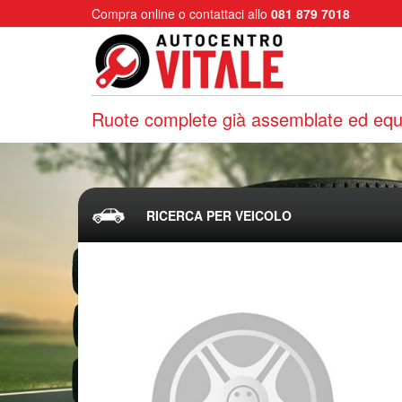
Compra online o contattaci allo
081 879 7018
Ruote complete già assemblate ed equi
RICERCA PER VEICOLO