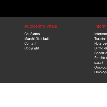
Autocentro Vitale
Informa
Chi Siamo
Informat
Marchi Distribuiti
Termini 
Contatti
Note Leg
Copyright
Diritto 
Spedizi
Perchè a
s.a.s?
Omologa
Omologa