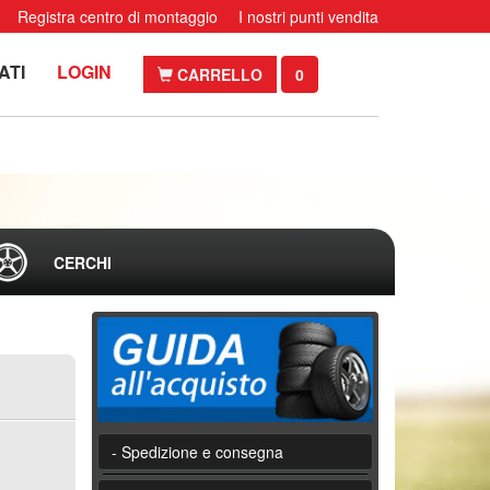
Registra centro di montaggio
I nostri punti vendita
ATI
LOGIN
CARRELLO
0
CERCHI
- Spedizione e consegna