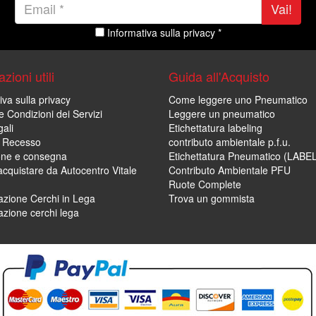
Vai!
Informativa sulla privacy *
zioni utili
Guida all'Acquisto
iva sulla privacy
Come leggere uno Pneumatico
e Condizioni dei Servizi
Leggere un pneumatico
ali
Etichettatura labeling
di Recesso
contributo ambientale p.f.u.
one e consegna
Etichettatura Pneumatico (LABE
cquistare da Autocentro Vitale
Contributo Ambientale PFU
Ruote Complete
zione Cerchi in Lega
Trova un gommista
zione cerchi lega