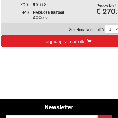
PCD:
5 X 112
Prezzo iva i
€
270
NAD
NADN036 EST005
AGG002
Seleziona la quantità
aggiungi al carrello
Newsletter