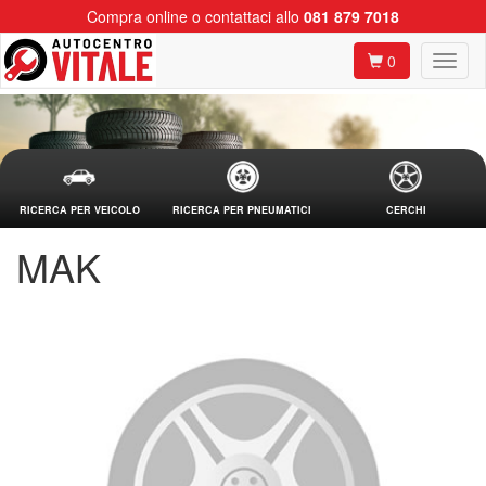
Compra online o contattaci allo
081 879 7018
0
RICERCA PER VEICOLO
RICERCA PER PNEUMATICI
CERCHI
MAK