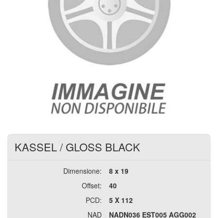
KASSEL
/
GLOSS BLACK
Dimensione:
8 x 19
Offset:
40
PCD:
5 X 112
NAD
NADN036 EST005 AGG002