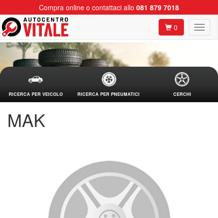
Compra online o contattaci allo
081 879 7018
0
RICERCA PER VEICOLO
RICERCA PER PNEUMATICI
CERCHI
MAK