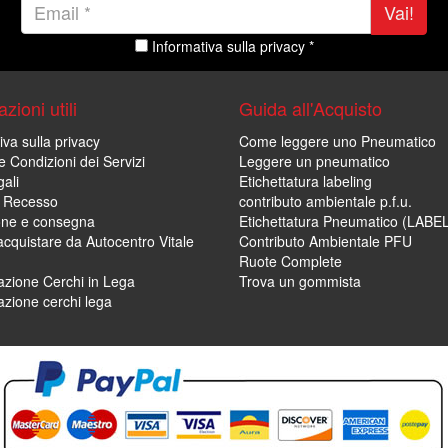
Vai!
Informativa sulla privacy *
zioni utili
Guida all'Acquisto
iva sulla privacy
Come leggere uno Pneumatico
e Condizioni dei Servizi
Leggere un pneumatico
ali
Etichettatura labeling
di Recesso
contributo ambientale p.f.u.
one e consegna
Etichettatura Pneumatico (LABE
cquistare da Autocentro Vitale
Contributo Ambientale PFU
Ruote Complete
zione Cerchi in Lega
Trova un gommista
zione cerchi lega