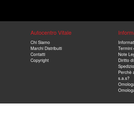
Autocentro Vitale
Informa
Chi Siamo
Informat
Marchi Distribuiti
Termini 
Contatti
Note Leg
Copyright
Diritto 
Spedizi
Perchè a
s.a.s?
Omologa
Omologa