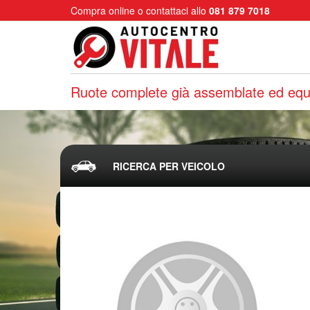
Compra online o contattaci allo
081 879 7018
Ruote complete già assemblate ed equi
RICERCA PER VEICOLO