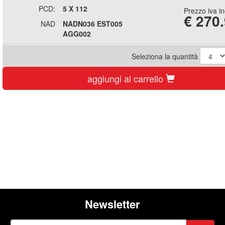
PCD:
5 X 112
Prezzo iva i
€
270
NAD
NADN036 EST005
AGG002
Seleziona la quantità
aggiungi al carrello
Newsletter