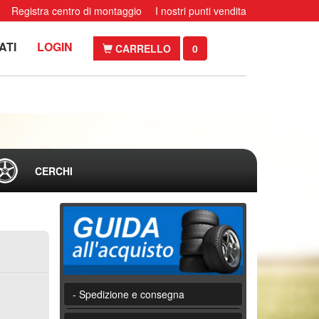
Registra centro di montaggio
I nostri punti vendita
ATI
LOGIN
CARRELLO
0
CERCHI
- Spedizione e consegna