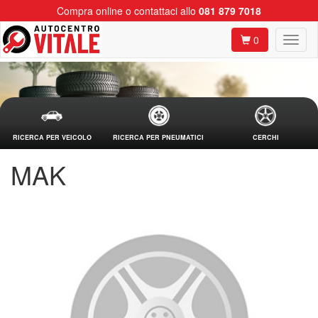
Compra online o contattaci allo
081 879 7018
0
RICERCA PER VEICOLO
RICERCA PER PNEUMATICI
CERCHI
MAK