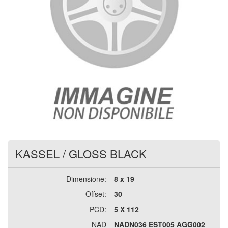
KASSEL
/
GLOSS BLACK
Dimensione:
8 x 19
Offset:
30
PCD:
5 X 112
NAD
NADN036 EST005 AGG002