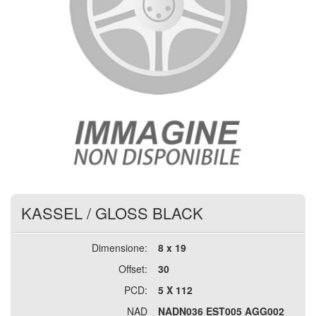
KASSEL
/
GLOSS BLACK
Dimensione:
8 x 19
Offset:
30
PCD:
5 X 112
NAD
NADN036 EST005 AGG002