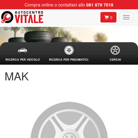
Compra online o contattaci allo
081 879 7018
0
RICERCA PER VEICOLO
RICERCA PER PNEUMATICI
CERCHI
MAK