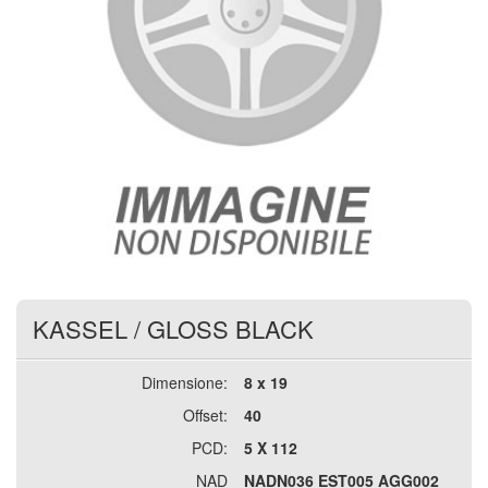
KASSEL
/
GLOSS BLACK
Dimensione:
8 x 19
Offset:
40
PCD:
5 X 112
NAD
NADN036 EST005 AGG002