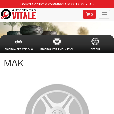
Compra online o contattaci allo
081 879 7018
0
RICERCA PER VEICOLO
RICERCA PER PNEUMATICI
CERCHI
MAK