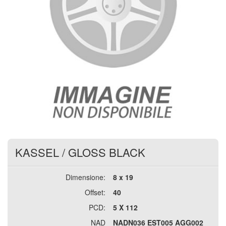
KASSEL
/
GLOSS BLACK
Dimensione:
8 x 19
Offset:
40
PCD:
5 X 112
NAD
NADN036 EST005 AGG002