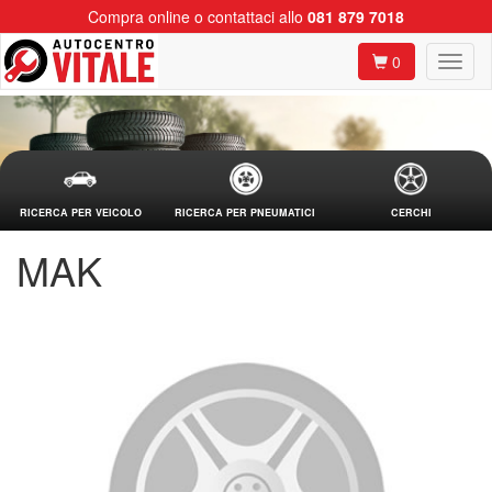
Compra online o contattaci allo
081 879 7018
0
RICERCA PER VEICOLO
RICERCA PER PNEUMATICI
CERCHI
MAK