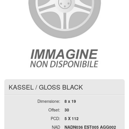
KASSEL
/
GLOSS BLACK
Dimensione:
8 x 19
Offset:
30
PCD:
5 X 112
NAD
NADN036 EST005 AGG002