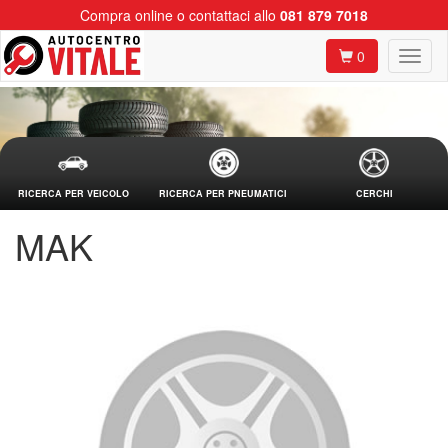
Compra online o contattaci allo
081 879 7018
0
RICERCA PER VEICOLO
RICERCA PER PNEUMATICI
CERCHI
MAK