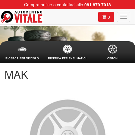
Compra online o contattaci allo
081 879 7018
0
RICERCA PER VEICOLO
RICERCA PER PNEUMATICI
CERCHI
MAK