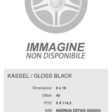
KASSEL
/
GLOSS BLACK
Dimensione:
8 x 19
Offset:
40
PCD:
5 X 114,3
NAD
NADN036 EST005 AGG002