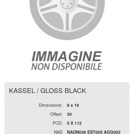
KASSEL
/
GLOSS BLACK
Dimensione:
8 x 19
Offset:
30
PCD:
5 X 112
NAD
NADN036 EST005 AGG002