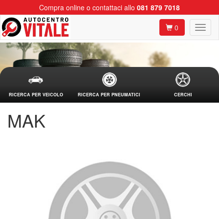
Compra online o contattaci allo
081 879 7018
0
RICERCA PER VEICOLO
RICERCA PER PNEUMATICI
CERCHI
MAK