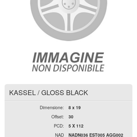
KASSEL
/
GLOSS BLACK
Dimensione:
8 x 19
Offset:
30
PCD:
5 X 112
NAD
NADN036 EST005 AGG002