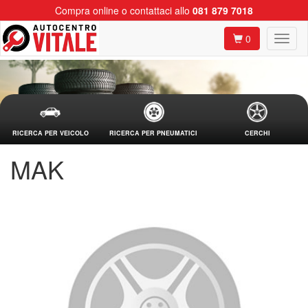
Compra online o contattaci allo
081 879 7018
0
RICERCA PER VEICOLO
RICERCA PER PNEUMATICI
CERCHI
MAK